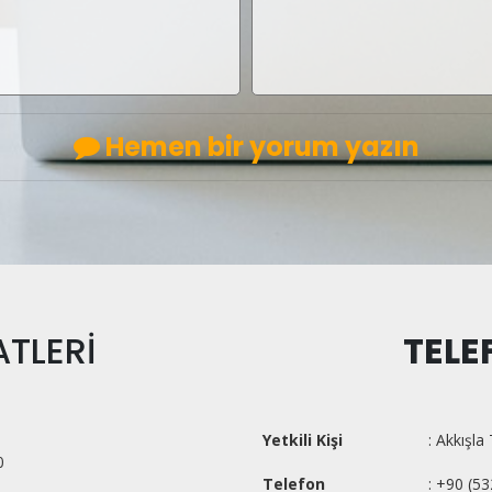
Hemen bir yorum yazın
TLERİ
TELE
Yetkili Kişi
: Akkışla
0
Telefon
: +90 (5