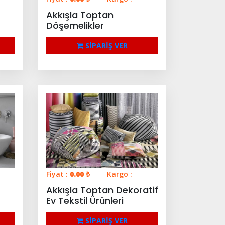
Akkışla Toptan
Döşemelikler
SİPARİŞ VER
Fiyat :
0.00
₺
Kargo :
Akkışla Toptan Dekoratif
Ev Tekstil Ürünleri
SİPARİŞ VER