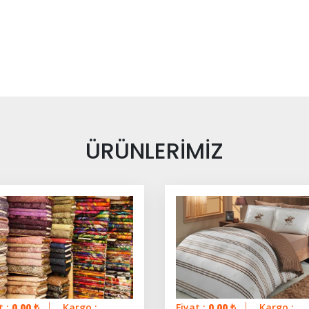
ÜRÜNLERİMİZ
t :
0.00
₺
Kargo :
Fiyat :
0.00
₺
Kargo :