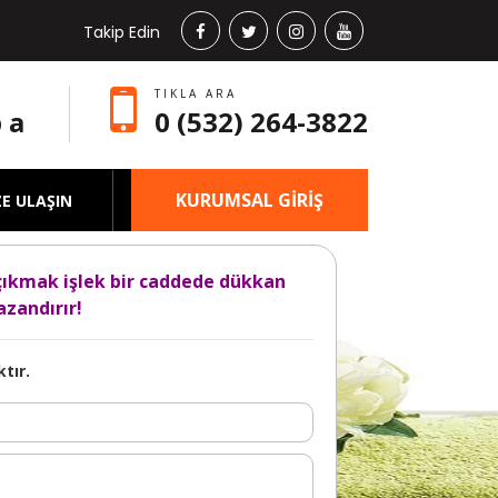
Takip Edin
TIKLA ARA
 a
0 (532) 264-3822
KURUMSAL GİRİŞ
ZE ULAŞIN
çıkmak işlek bir caddede dükkan
zandırır!
tır.