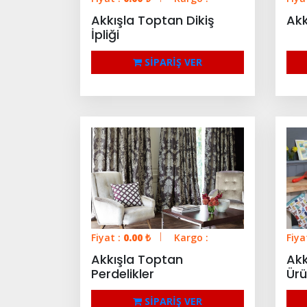
Akkışla Toptan Dikiş
Ak
İpliği
SİPARİŞ VER
Fiyat :
0.00
₺
Kargo :
Fiya
Akkışla Toptan
Akk
Perdelikler
Ürü
SİPARİŞ VER