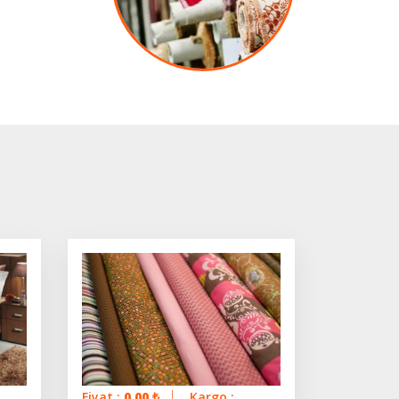
Fiyat :
0.00
₺
Kargo :