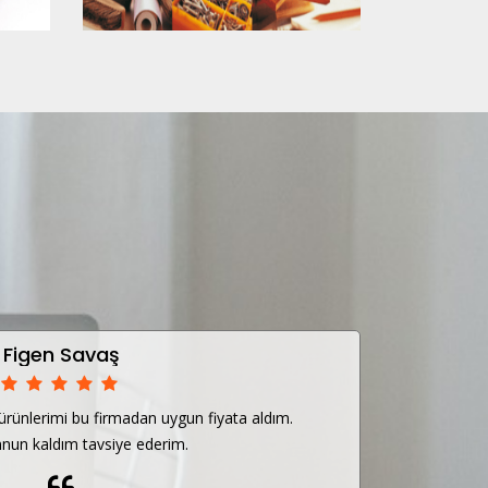
Figen Savaş
ürünlerimi bu firmadan uygun fiyata aldım.
Mutfak
un kaldım tavsiye ederim.