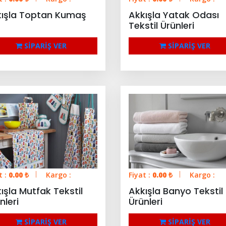
kışla Toptan Kumaş
Akkışla Yatak Odası
Tekstil Ürünleri
SİPARİŞ VER
SİPARİŞ VER
t :
0.00
₺
Kargo :
Fiyat :
0.00
₺
Kargo :
ışla Mutfak Tekstil
Akkışla Banyo Tekstil
nleri
Ürünleri
SİPARİŞ VER
SİPARİŞ VER