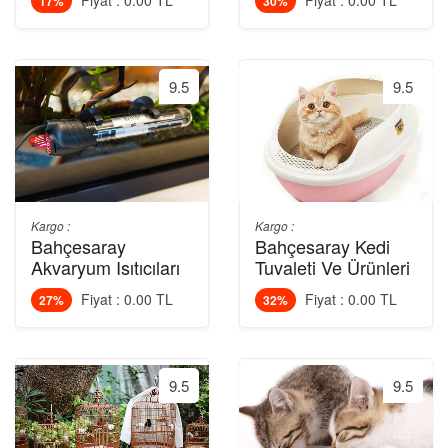
Fiyat : 0.00 TL
Fiyat : 0.00 TL
17%
30%
9.5
9.5
Kargo :
Kargo :
Bahçesaray
Bahçesaray Kedi
Akvaryum Isıtıcıları
Tuvaleti Ve Ürünleri
Fiyat : 0.00 TL
Fiyat : 0.00 TL
27%
32%
9.5
9.5