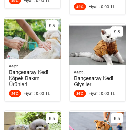
Fiyat : 0.00 TL
49%
Fiyat : 0.00 TL
42%
9.5
9.5
Kargo :
Bahçesaray Kedi
Kargo :
Köpek Bakım
Bahçesaray Kedi
Ürünleri
Giysileri
Fiyat : 0.00 TL
Fiyat : 0.00 TL
26%
36%
9.5
9.5