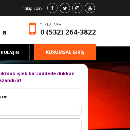
Takip Edin
TIKLA ARA
 a
0 (532) 264-3822
KURUMSAL GİRİŞ
ZE ULAŞIN
çıkmak işlek bir caddede dükkan
zandırır!
tır.