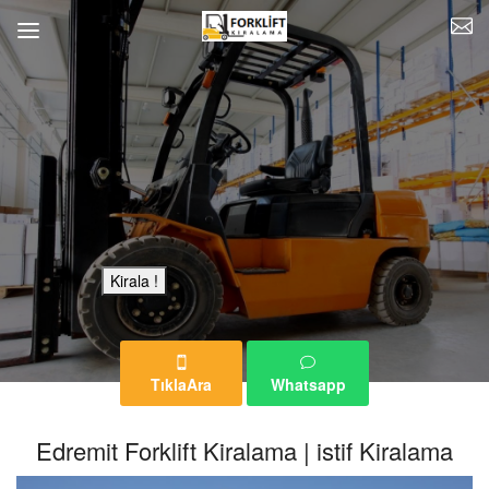
Bu Reklam Sayfası Kiralıktır.
Kirala !
TıklaAra
Whatsapp
Edremit Forklift Kiralama | istif Kiralama