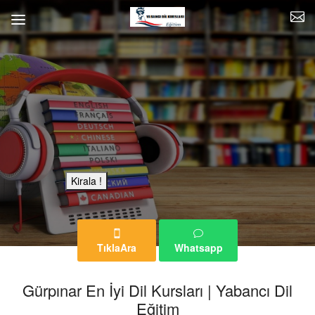
Bu Reklam Sayfası Kiralıktır.
Kirala !
TıklaAra
Whatsapp
Gürpınar En İyi Dil Kursları | Yabancı Dil
Eğitim