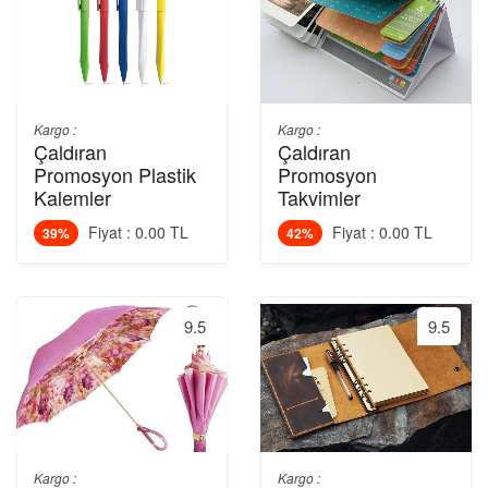
Kargo :
Kargo :
Çaldıran
Çaldıran
Promosyon Plastik
Promosyon
Kalemler
Takvimler
Fiyat : 0.00 TL
Fiyat : 0.00 TL
39%
42%
9.5
9.5
Kargo :
Kargo :