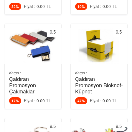
Fiyat : 0.00 TL
Fiyat : 0.00 TL
32%
10%
9.5
9.5
Kargo :
Kargo :
Çaldıran
Çaldıran
Promosyon
Promosyon Bloknot-
Çakmaklar
Küpnot
Fiyat : 0.00 TL
Fiyat : 0.00 TL
17%
47%
9.5
9.5