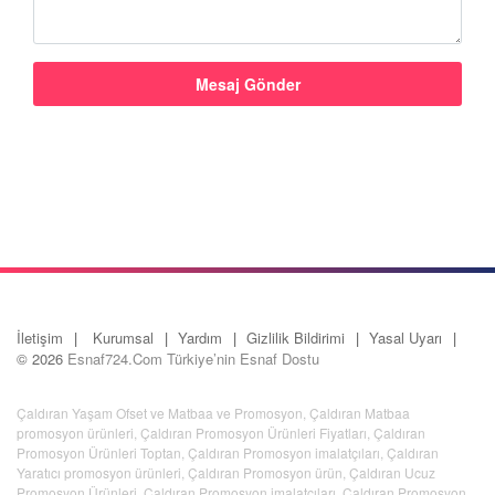
İletişim
Kurumsal
Yardım
Gizlilik Bildirimi
Yasal Uyarı
© 2026
Esnaf724.Com Türkiye’nin Esnaf Dostu
Çaldıran Yaşam Ofset ve Matbaa ve Promosyon
,
Çaldıran Matbaa
promosyon ürünleri
,
Çaldıran Promosyon Ürünleri Fiyatları
,
Çaldıran
Promosyon Ürünleri Toptan
,
Çaldıran Promosyon imalatçıları
,
Çaldıran
Yaratıcı promosyon ürünleri
,
Çaldıran Promosyon ürün
,
Çaldıran Ucuz
Promosyon Ürünleri
,
Çaldıran Promosyon imalatçıları
,
Çaldıran Promosyon