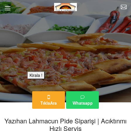
Bu Reklam Sayfası Kiralıktır.
Kirala !
TıklaAra
Whatsapp
Yazıhan Lahmacun Pide Siparişi | Acıktınmı
Hızlı Servis