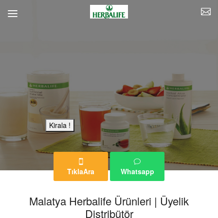
Bu Reklam Sayfası Kiralıktır.
Kirala !
TıklaAra
Whatsapp
Malatya Herbalife Ürünleri | Üyelik
Distribütör