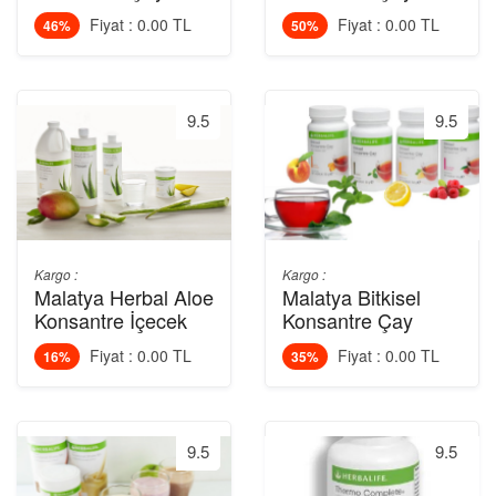
Fiyat : 0.00 TL
Fiyat : 0.00 TL
46%
50%
9.5
9.5
Kargo :
Kargo :
Malatya Herbal Aloe
Malatya Bitkisel
Konsantre İçecek
Konsantre Çay
Fiyat : 0.00 TL
Fiyat : 0.00 TL
16%
35%
9.5
9.5