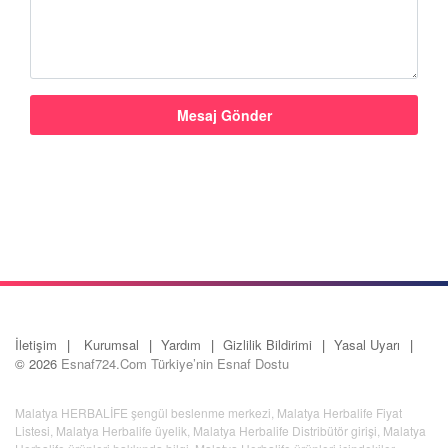
İletişim
Kurumsal
Yardım
Gizlilik Bildirimi
Yasal Uyarı
© 2026
Esnaf724.Com Türkiye’nin Esnaf Dostu
Malatya HERBALİFE şengül beslenme merkezi
,
Malatya Herbalife Fiyat
Listesi
,
Malatya Herbalife üyelik
,
Malatya Herbalife Distribütör girişi
,
Malatya