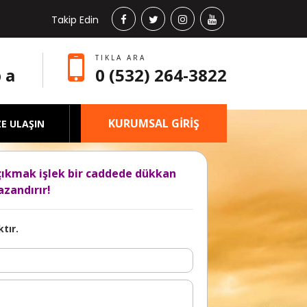
Takip Edin
TIKLA ARA
 a
0 (532) 264-3822
KURUMSAL GİRİŞ
ZE ULAŞIN
çıkmak işlek bir caddede dükkan
zandırır!
tır.