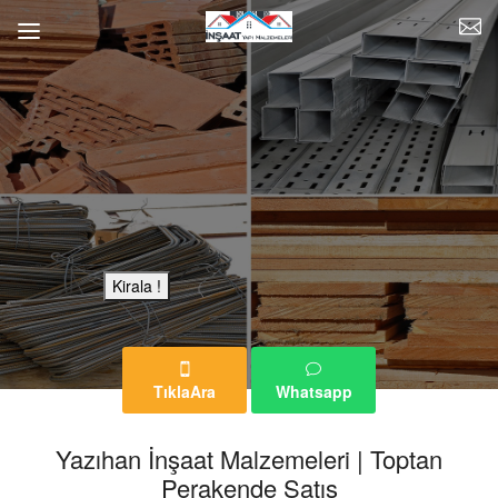
Bu Reklam Sayfası Kiralıktır.
Kirala !
TıklaAra
Whatsapp
Yazıhan İnşaat Malzemeleri | Toptan
Perakende Satış