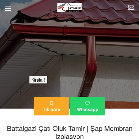
Bu Reklam Sayfası Kiralıktır.
Kirala !
TıklaAra
Whatsapp
Battalgazi Çatı Oluk Tamir | Şap Membran
izolasyon