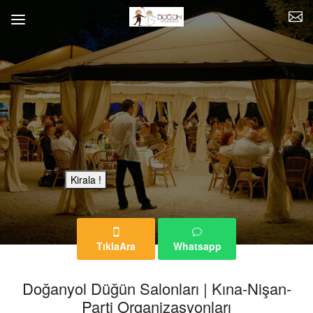
Bu Reklam Sayfası Kiralıktır.
Kirala !
TıklaAra
Whatsapp
Doğanyol Düğün Salonları | Kına-Nişan-
Parti Organizasyonları