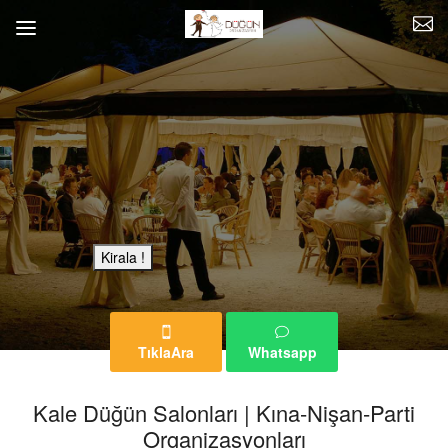
Bu Reklam Sayfası Kiralıktır.
Kirala !
TıklaAra
Whatsapp
Kale Düğün Salonları | Kına-Nişan-Parti
Organizasyonları