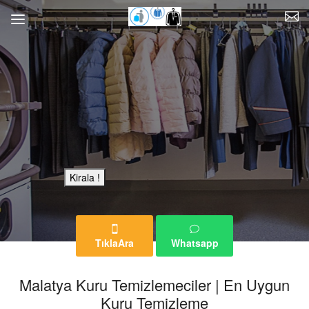
Bu Reklam Sayfası Kiralıktır.
Kirala !
TıklaAra
Whatsapp
Malatya Kuru Temizlemeciler | En Uygun
Kuru Temizleme