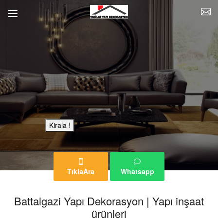
Bu Reklam Sayfası Kiralıktır.
Kirala !
TıklaAra
Whatsapp
Battalgazi Yapı Dekorasyon | Yapı inşaat
ürünleri