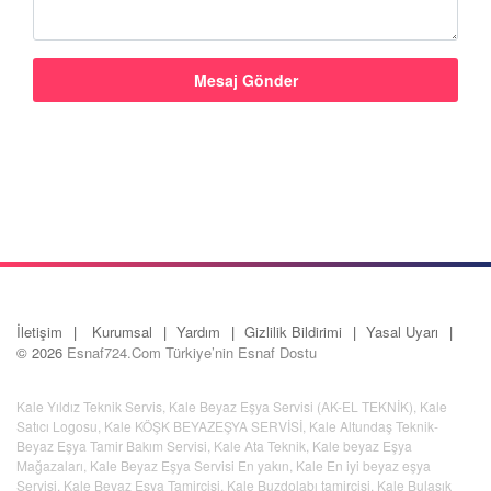
İletişim
Kurumsal
Yardım
Gizlilik Bildirimi
Yasal Uyarı
© 2026
Esnaf724.Com Türkiye’nin Esnaf Dostu
Kale Yıldız Teknik Servis
,
Kale Beyaz Eşya Servisi (AK-EL TEKNİK)
,
Kale
Satıcı Logosu
,
Kale KÖŞK BEYAZEŞYA SERVİSİ
,
Kale Altundaş Teknik-
Beyaz Eşya Tamir Bakım Servisi
,
Kale Ata Teknik
,
Kale beyaz Eşya
Mağazaları
,
Kale Beyaz Eşya Servisi En yakın
,
Kale En iyi beyaz eşya
Servisi
,
Kale Beyaz Eşya Tamircisi
,
Kale Buzdolabı tamircisi
,
Kale Bulaşık