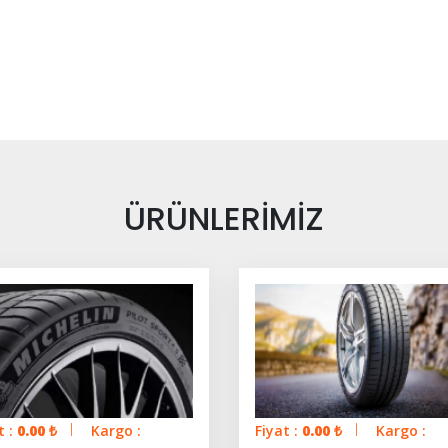
ÜRÜNLERİMİZ
t :
0.00
₺
Kargo :
Fiyat :
0.00
₺
Kargo :