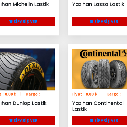
ıhan Michelin Lastik
Yazıhan Lassa Lastik
SİPARİŞ VER
SİPARİŞ VER
t :
0.00
₺
Kargo :
Fiyat :
0.00
₺
Kargo :
ıhan Dunlop Lastik
Yazıhan Continental
Lastik
SİPARİŞ VER
SİPARİŞ VER