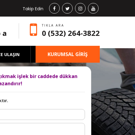
Takip Edin
TIKLA ARA
 a
0 (532) 264-3822
KURUMSAL GİRİŞ
ZE ULAŞIN
çıkmak işlek bir caddede dükkan
zandırır!
tır.