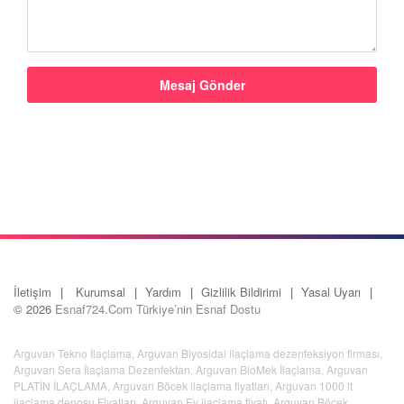
İletişim
Kurumsal
Yardım
Gizlilik Bildirimi
Yasal Uyarı
© 2026
Esnaf724.Com Türkiye’nin Esnaf Dostu
Arguvan Tekno İlaçlama
,
Arguvan Biyosidal ilaçlama dezenfeksiyon firması
,
Arguvan Sera İlaçlama Dezenfektan
,
Arguvan BioMek İlaçlama
,
Arguvan
PLATİN İLAÇLAMA
,
Arguvan Böcek ilaçlama fiyatları
,
Arguvan 1000 lt
ilaçlama deposu Fiyatları
,
Arguvan Ev ilaçlama fiyatı
,
Arguvan Böcek