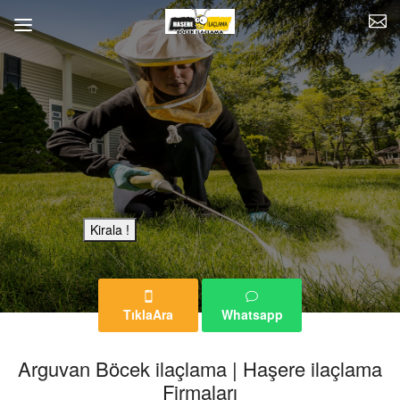
Bu Reklam Sayfası Kiralıktır.
Kirala !
TıklaAra
Whatsapp
Arguvan Böcek ilaçlama | Haşere ilaçlama
Firmaları