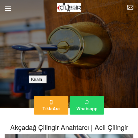
Bu Reklam Sayfası Kiralıktır.
Kirala !
TıklaAra
Whatsapp
Akçadağ Çilingir Anahtarcı | Acil Çilingir