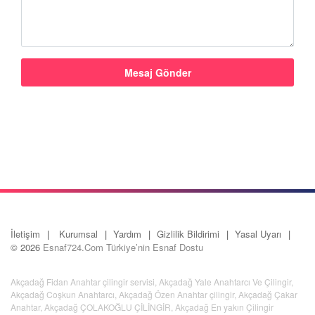
İletişim
Kurumsal
Yardım
Gizlilik Bildirimi
Yasal Uyarı
© 2026
Esnaf724.Com Türkiye’nin Esnaf Dostu
Akçadağ Fidan Anahtar çilingir servisi
,
Akçadağ Yale Anahtarcı Ve Çilingir
,
Akçadağ Coşkun Anahtarcı
,
Akçadağ Özen Anahtar çilingir
,
Akçadağ Çakar
Anahtar
,
Akçadağ ÇOLAKOĞLU ÇİLİNGİR
,
Akçadağ En yakın Çilingir