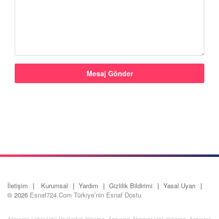
İletişim
Kurumsal
Yardım
Gizlilik Bildirimi
Yasal Uyarı
© 2026
Esnaf724.Com Türkiye’nin Esnaf Dostu
Arguvan Lider Halı Ve Koltuk Yıkama
,
Arguvan Akpınar Halı Yıkama
,
Arguvan