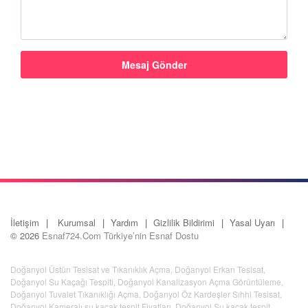
İletişim
Kurumsal
Yardım
Gizlilik Bildirimi
Yasal Uyarı
© 2026
Esnaf724.Com Türkiye’nin Esnaf Dostu
Doğanyol Üstün Tesisat ve Tıkanıklık Açma
,
Doğanyol Erkan Tesisat
,
Doğanyol Su Kaçağı Tespiti
,
Doğanyol Kanalizasyon Açma Görüntüleme
,
Doğanyol Tuvalet Tıkanıklığı Açma
,
Doğanyol Öz Kardeşler Sıhhi Tesisat
,
Doğanyol Kameralı su kaçak tespit Fiyatları
,
Doğanyol Su kaçak tespit