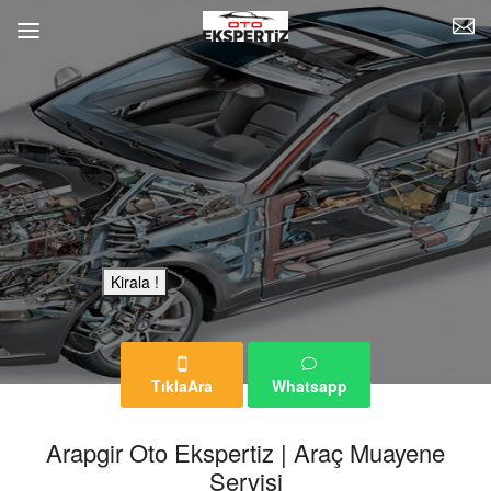
Bu Reklam Sayfası Kiralıktır.
Kirala !
TıklaAra
Whatsapp
Arapgir Oto Ekspertiz | Araç Muayene
Servisi