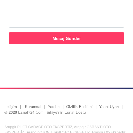
İletişim
Kurumsal
Yardım
Gizlilik Bildirimi
Yasal Uyarı
© 2026
Esnaf724.Com Türkiye’nin Esnaf Dostu
Arapgir PİLOT GARAGE OTO EKSPERTİZ
,
Arapgir GARANTİ OTO
EKSPERTİZ
,
Arapgir OTONU TANI OTO EKSPERTIZ
,
Arapgir Oto Ekspertiz