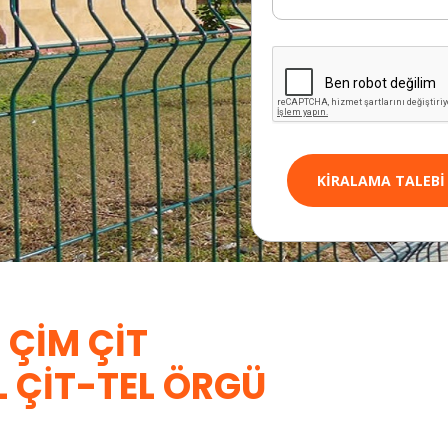
KIRALAMA TALEBI
 ÇIM ÇIT
L ÇIT-TEL ÖRGÜ