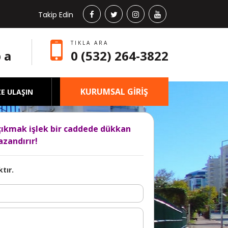
Takip Edin
TIKLA ARA
 a
0 (532) 264-3822
KURUMSAL GİRİŞ
ZE ULAŞIN
çıkmak işlek bir caddede dükkan
zandırır!
tır.