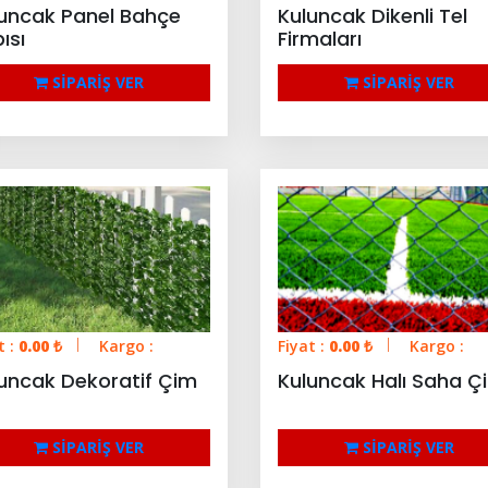
uncak Panel Bahçe
Kuluncak Dikenli Tel
ısı
Firmaları
SİPARİŞ VER
SİPARİŞ VER
t :
0.00
₺
Kargo :
Fiyat :
0.00
₺
Kargo :
uncak Dekoratif Çim
Kuluncak Halı Saha Çi
SİPARİŞ VER
SİPARİŞ VER