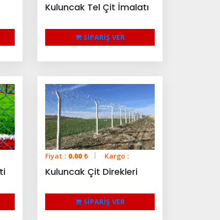
Kuluncak Tel Çit İmalatı
SİPARİŞ VER
Fiyat :
0.00
₺
Kargo :
ti
Kuluncak Çit Direkleri
SİPARİŞ VER