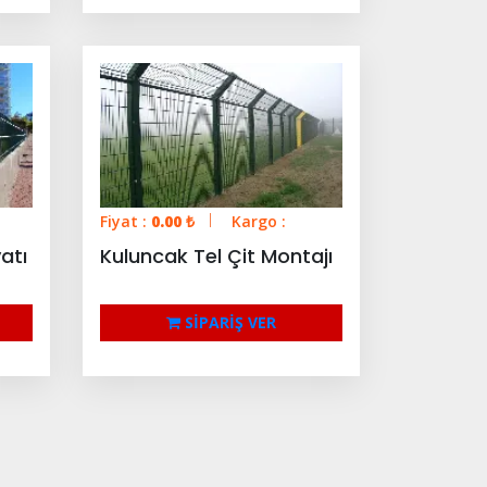
Fiyat :
0.00
₺
Kargo :
atı
Kuluncak Tel Çit Montajı
SİPARİŞ VER