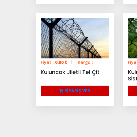
Fiyat :
0.00
₺
Kargo :
Fiya
Kuluncak Jiletli Tel Çit
Kul
Sis
SİPARİŞ VER