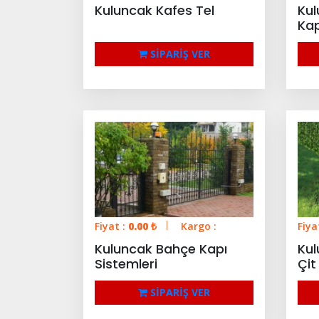
Kuluncak Kafes Tel
Kul
Kap
SİPARİŞ VER
Fiyat :
0.00
₺
Kargo :
Fiya
Kuluncak Bahçe Kapı
Kul
Sistemleri
Çit
SİPARİŞ VER