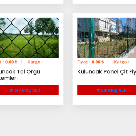
t :
0.00
₺
Kargo :
Fiyat :
0.00
₺
Kargo :
uncak Tel Örgü
Kuluncak Panel Çit Fiy
temleri
SİPARİŞ VER
SİPARİŞ VER