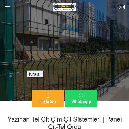
Bu Reklam Sayfası Kiralıktır.
Kirala !
TıklaAra
Whatsapp
Yazıhan Tel Çit Çim Çit Sistemleri | Panel
Çit-Tel Örgü