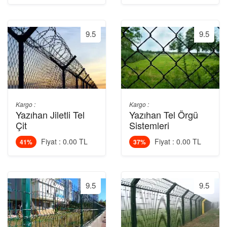
9.5
9.5
Kargo :
Kargo :
Yazıhan Jiletli Tel
Yazıhan Tel Örgü
Çit
Sistemleri
Fiyat : 0.00 TL
Fiyat : 0.00 TL
41%
37%
9.5
9.5