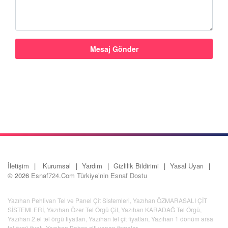
İletişim
Kurumsal
Yardım
Gizlilik Bildirimi
Yasal Uyarı
© 2026
Esnaf724.Com Türkiye’nin Esnaf Dostu
Yazıhan Pehlivan Tel ve Panel Çit Sistemleri
,
Yazıhan ÖZMARASALI ÇİT
SİSTEMLERİ
,
Yazıhan Özer Tel Örgü Çit
,
Yazıhan KARADAĞ Tel Örgü
,
Yazıhan 2.el tel örgü fiyatları
,
Yazıhan tel çit fiyatları
,
Yazıhan 1 dönüm arsa
tel örgü fiyatı
,
Yazıhan Bahçe çiti yapan firmalar
,