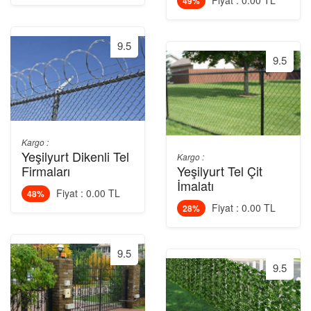
Fiyat : 0.00 TL
49%
9.5
9.5
Kargo :
Yeşilyurt Dikenli Tel
Kargo :
Firmaları
Yeşilyurt Tel Çit
İmalatı
Fiyat : 0.00 TL
48%
Fiyat : 0.00 TL
28%
9.5
9.5