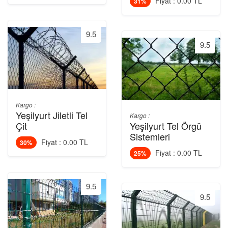
Fiyat : 0.00 TL
31%
9.5
9.5
Kargo :
Yeşilyurt Jiletli Tel
Kargo :
Çit
Yeşilyurt Tel Örgü
Sistemleri
Fiyat : 0.00 TL
30%
Fiyat : 0.00 TL
25%
9.5
9.5