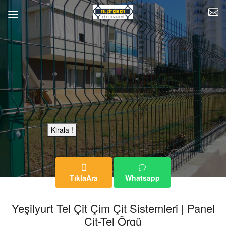
Bu Reklam Sayfası Kiralıktır.
Kirala !
TıklaAra
Whatsapp
Yeşilyurt Tel Çit Çim Çit Sistemleri | Panel
Çit-Tel Örgü