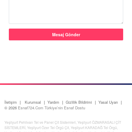
İletişim
Kurumsal
Yardım
Gizlilik Bildirimi
Yasal Uyarı
© 2026
Esnaf724.Com Türkiye’nin Esnaf Dostu
Yeşilyurt Pehlivan Tel ve Panel Çit Sistemleri
,
Yeşilyurt ÖZMARASALI ÇİT
SİSTEMLERİ
,
Yeşilyurt Özer Tel Örgü Çit
,
Yeşilyurt KARADAĞ Tel Örgü
,