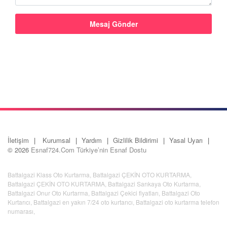
İletişim
Kurumsal
Yardım
Gizlilik Bildirimi
Yasal Uyarı
© 2026
Esnaf724.Com Türkiye’nin Esnaf Dostu
Battalgazi Klass Oto Kurtarma
,
Battalgazi ÇEKİN OTO KURTARMA
,
Battalgazi ÇEKİN OTO KURTARMA
,
Battalgazi Sarıkaya Oto Kurtarma
,
Battalgazi Onur Oto Kurtarma
,
Battalgazi Çekici fiyatları
,
Battalgazi Oto
Kurtarıcı
,
Battalgazi en yakın 7/24 oto kurtarıcı
,
Battalgazi oto kurtarma telefon
numarası
,