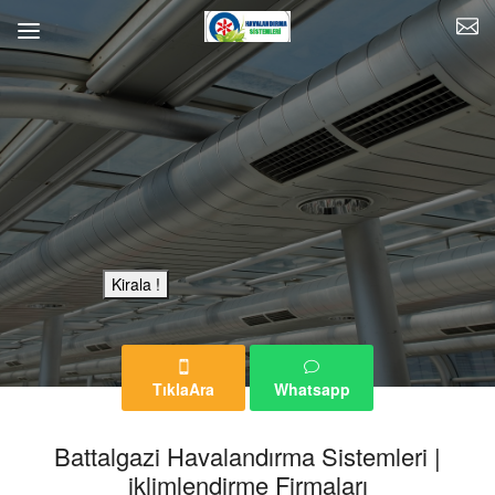
Bu Reklam Sayfası Kiralıktır.
Kirala !
TıklaAra
Whatsapp
Battalgazi Havalandırma Sistemleri |
iklimlendirme Firmaları