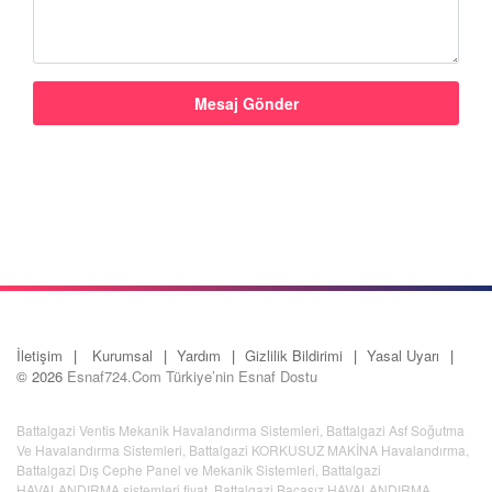
İletişim
Kurumsal
Yardım
Gizlilik Bildirimi
Yasal Uyarı
© 2026
Esnaf724.Com Türkiye’nin Esnaf Dostu
Battalgazi Ventis Mekanik Havalandırma Sistemleri
,
Battalgazi Asf Soğutma
Ve Havalandırma Sistemleri
,
Battalgazi KORKUSUZ MAKİNA Havalandırma
,
Battalgazi Dış Cephe Panel ve Mekanik Sistemleri
,
Battalgazi
HAVALANDIRMA sistemleri fiyat
,
Battalgazi Bacasız HAVALANDIRMA