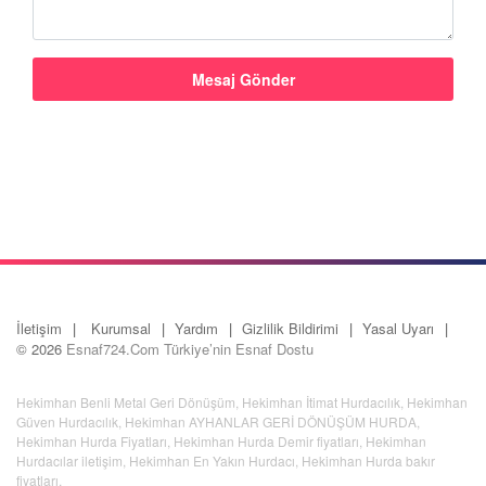
İletişim
Kurumsal
Yardım
Gizlilik Bildirimi
Yasal Uyarı
© 2026
Esnaf724.Com Türkiye’nin Esnaf Dostu
Hekimhan Benli Metal Geri Dönüşüm
,
Hekimhan İtimat Hurdacılık
,
Hekimhan
Güven Hurdacılık
,
Hekimhan AYHANLAR GERİ DÖNÜŞÜM HURDA
,
Hekimhan Hurda Fiyatları
,
Hekimhan Hurda Demir fiyatları
,
Hekimhan
Hurdacılar iletişim
,
Hekimhan En Yakın Hurdacı
,
Hekimhan Hurda bakır
fiyatları
,