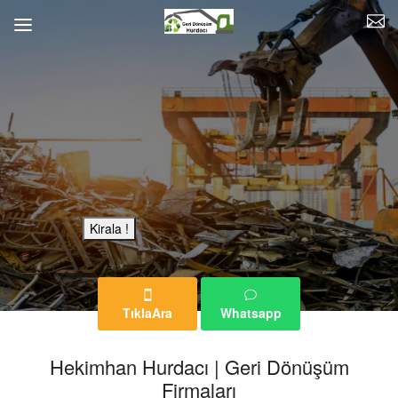
Bu Reklam Sayfası Kiralıktır.
Kirala !
TıklaAra
Whatsapp
Hekimhan Hurdacı | Geri Dönüşüm
Firmaları