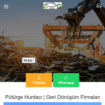
Bu Reklam Sayfası Kiralıktır.
Kirala !
TıklaAra
Whatsapp
Pütürge Hurdacı | Geri Dönüşüm Firmaları