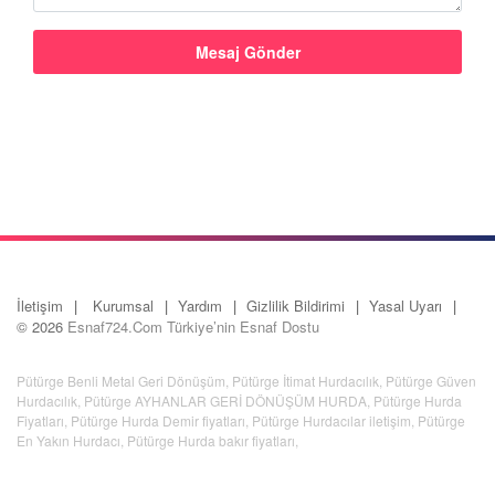
İletişim
Kurumsal
Yardım
Gizlilik Bildirimi
Yasal Uyarı
© 2026
Esnaf724.Com Türkiye’nin Esnaf Dostu
Pütürge Benli Metal Geri Dönüşüm
,
Pütürge İtimat Hurdacılık
,
Pütürge Güven
Hurdacılık
,
Pütürge AYHANLAR GERİ DÖNÜŞÜM HURDA
,
Pütürge Hurda
Fiyatları
,
Pütürge Hurda Demir fiyatları
,
Pütürge Hurdacılar iletişim
,
Pütürge
En Yakın Hurdacı
,
Pütürge Hurda bakır fiyatları
,