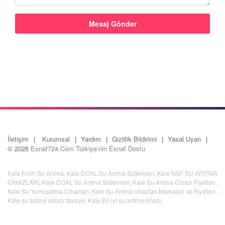
İletişim
Kurumsal
Yardım
Gizlilik Bildirimi
Yasal Uyarı
© 2026
Esnaf724.Com Türkiye’nin Esnaf Dostu
Kale Form Su Arıtma
,
Kale DOAL Su Arıtma Sistemleri
,
Kale NSF SU ARITMA
CİHAZLARI
,
Kale DOAL Su Arıtma Sistemleri
,
Kale Su Arıtma Cihazı Fiyatları
,
Kale Su Yumuşatma Cihazları
,
Kale Su Arıtma cihazları Markaları ve Fiyatları
,
Kale su arıtma cihazı tavsiye
,
Kale En iyi su arıtma cihazı
,