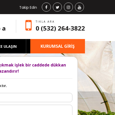
Takip Edin
TIKLA ARA
 a
0 (532) 264-3822
KURUMSAL GİRİŞ
ZE ULAŞIN
çıkmak işlek bir caddede dükkan
zandırır!
tır.