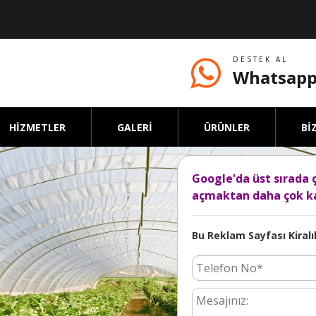
DESTEK AL
Whatsapp
HİZMETLER
GALERİ
ÜRÜNLER
Bİ
Google'da üst sırada 
açmaktan daha çok ka
Bu Reklam Sayfası Kiralık