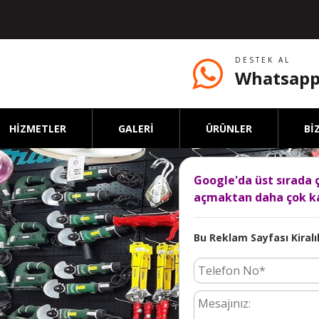
DESTEK AL
Whatsapp
HİZMETLER
GALERİ
ÜRÜNLER
Bİ
Google'da üst sırada 
açmaktan daha çok ka
Bu Reklam Sayfası Kiralık