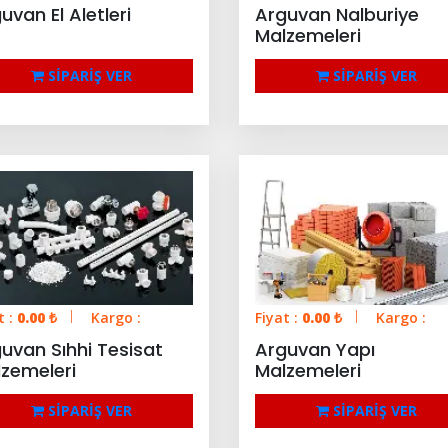
uvan El Aletleri
Arguvan Nalburiye
Malzemeleri
SİPARİŞ VER
SİPARİŞ VER
t :
0.00
₺
Kargo :
Fiyat :
0.00
₺
Kargo :
uvan Sıhhi Tesisat
Arguvan Yapı
zemeleri
Malzemeleri
SİPARİŞ VER
SİPARİŞ VER