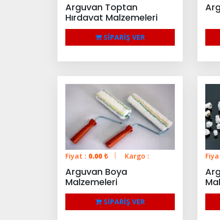
Arguvan Toptan
Arg
Hırdavat Malzemeleri
SİPARİŞ VER
Fiyat :
0.00
₺
Kargo :
Fiya
Arguvan Boya
Arg
Malzemeleri
Mal
SİPARİŞ VER