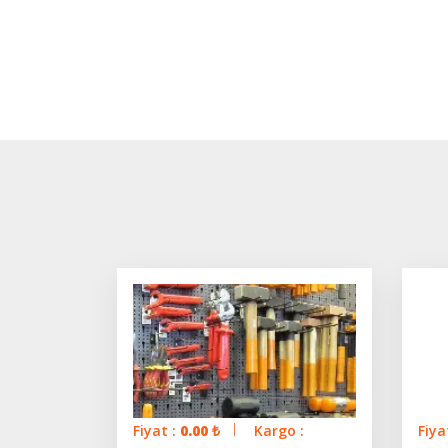
Fiyat :
0.00
₺
Kargo :
Fiya