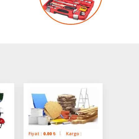
Fiyat :
0.00
₺
Kargo :