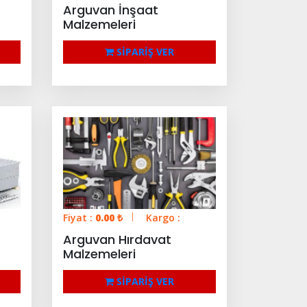
Arguvan İnşaat
Malzemeleri
SİPARİŞ VER
Fiyat :
0.00
₺
Kargo :
Arguvan Hırdavat
Malzemeleri
SİPARİŞ VER