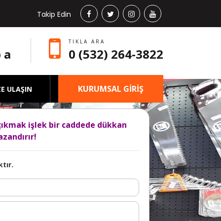
Takip Edin
TIKLA ARA
 a
0 (532) 264-3822
KURUMSAL GİRİŞ
ZE ULAŞIN
çıkmak işlek bir caddede dükkan
zandırır!
tır.