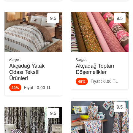
9.5
9.5
Kargo :
Kargo :
Akçadağ Yatak
Akçadağ Toptan
Odası Tekstil
Döşemelikler
Ürünleri
Fiyat : 0.00 TL
45%
Fiyat : 0.00 TL
39%
9.5
9.5