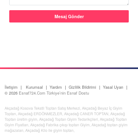
İletişim
Kurumsal
Yardım
Gizlilik Bildirimi
Yasal Uyarı
© 2026
Esnaf724.Com Türkiye’nin Esnaf Dostu
Akçadağ Kosova Tekstil Toptan Satış Merkezi
,
Akçadağ Beyaz İç Giyim
Toptan
,
Akçadağ ERDÖNMEZLER
,
Akçadağ CANER TOPTAN
,
Akçadağ
Toptan üretim giyim
,
Akçadağ Toptan Giyim Tedarikçileri
,
Akçadağ Toptan
Giyim Fiyatları
,
Akçadağ Fabrika çıkışı toptan Giyim
,
Akçadağ toptan giyim
mağazaları
,
Akçadağ Kilo ile giyim toptan
,