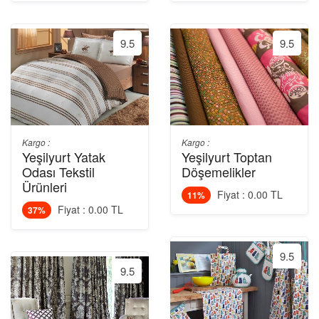
9.5
9.5
Kargo :
Kargo :
Yeşilyurt Yatak
Yeşilyurt Toptan
Odası Tekstil
Döşemelikler
Ürünleri
Fiyat : 0.00 TL
11%
Fiyat : 0.00 TL
37%
9.5
9.5