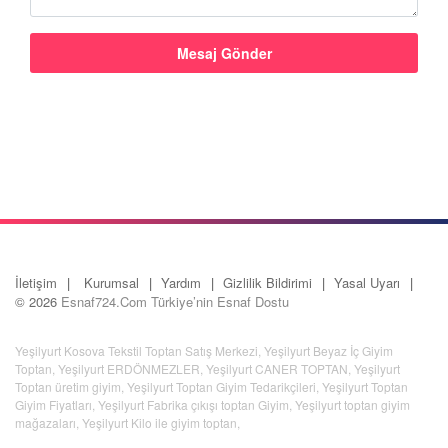
İletişim
Kurumsal
Yardım
Gizlilik Bildirimi
Yasal Uyarı
© 2026
Esnaf724.Com Türkiye’nin Esnaf Dostu
Yeşilyurt Kosova Tekstil Toptan Satış Merkezi
,
Yeşilyurt Beyaz İç Giyim
Toptan
,
Yeşilyurt ERDÖNMEZLER
,
Yeşilyurt CANER TOPTAN
,
Yeşilyurt
Toptan üretim giyim
,
Yeşilyurt Toptan Giyim Tedarikçileri
,
Yeşilyurt Toptan
Giyim Fiyatları
,
Yeşilyurt Fabrika çıkışı toptan Giyim
,
Yeşilyurt toptan giyim
mağazaları
,
Yeşilyurt Kilo ile giyim toptan
,