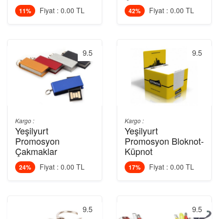
Fiyat : 0.00 TL
Fiyat : 0.00 TL
11%
42%
9.5
9.5
Kargo :
Kargo :
Yeşilyurt
Yeşilyurt
Promosyon
Promosyon Bloknot-
Çakmaklar
Küpnot
Fiyat : 0.00 TL
Fiyat : 0.00 TL
24%
17%
9.5
9.5