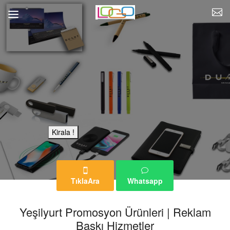
Bu Reklam Sayfası Kiralıktır.
Kirala !
TıklaAra
Whatsapp
Yeşilyurt Promosyon Ürünleri | Reklam
Baskı Hizmetler