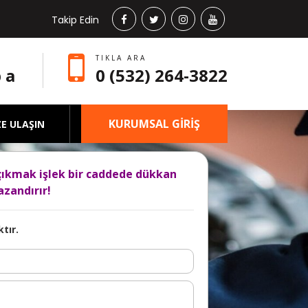
Takip Edin
TIKLA ARA
 a
0 (532) 264-3822
KURUMSAL GİRİŞ
ZE ULAŞIN
çıkmak işlek bir caddede dükkan
zandırır!
tır.