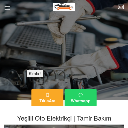
Bu Reklam Sayfası Kiralıktır.
Kirala !
TıklaAra
Whatsapp
Yeşilli Oto Elektrikçi | Tamir Bakım