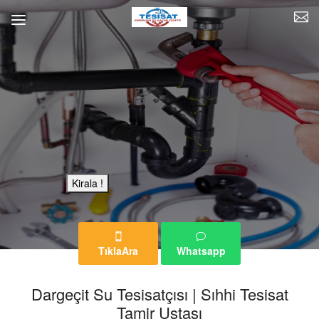
Bu Reklam Sayfası Kiralıktır.
Kirala !
TıklaAra
Whatsapp
Dargeçit Su Tesisatçısı | Sıhhi Tesisat
Tamir Ustası