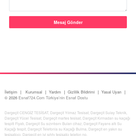
İletişim
Kurumsal
Yardım
Gizlilik Bildirimi
Yasal Uyarı
© 2026
Esnaf724.Com Türkiye’nin Esnaf Dostu
Dargeçit CENGİZ TESİSAT
,
Dargeçit Yılmaz Tesisat
,
Dargeçit Sulay Teknik
,
Dargeçit Yücel Tesisat
,
Dargeçit martes tesisat
,
Dargeçit Kırmadan su kaçağı
tespiti Fiyatı
,
Dargeçit Su sızıntısını Bulan cihaz
,
Dargeçit Fayans altı Su
Kaçağı tespit
,
Dargeçit Telefonla su Kaçağı Bulma
,
Dargeçit en yakın su
tesisatçıcı
,
Dargeçit en iyi sıhhı tesisatçı telefon no
,