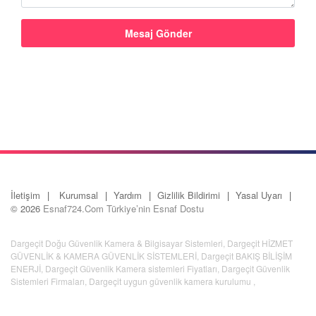
İletişim
Kurumsal
Yardım
Gizlilik Bildirimi
Yasal Uyarı
© 2026
Esnaf724.Com Türkiye’nin Esnaf Dostu
Dargeçit Doğu Güvenlik Kamera & Bilgisayar Sistemleri
,
Dargeçit HİZMET
GÜVENLİK & KAMERA GÜVENLİK SİSTEMLERİ
,
Dargeçit BAKIŞ BİLİŞİM
ENERJİ
,
Dargeçit Güvenlik Kamera sistemleri Fiyatları
,
Dargeçit Güvenlik
Sistemleri Firmaları
,
Dargeçit uygun güvenlik kamera kurulumu
,