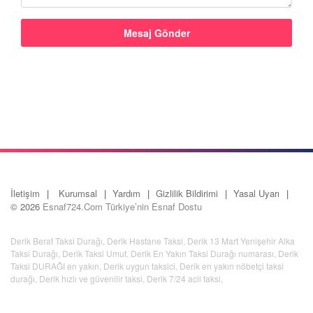
İletişim
Kurumsal
Yardım
Gizlilik Bildirimi
Yasal Uyarı
© 2026
Esnaf724.Com Türkiye’nin Esnaf Dostu
Derik Berat Taksi Durağı
,
Derik Hastane Taksi
,
Derik 13 Mart Yenişehir Alka
Taksi Durağı
,
Derik Taksi Umut
,
Derik En Yakın Taksi Durağı numarası
,
Derik
Taksi DURAĞI en yakın
,
Derik uygun taksici
,
Derik en yakın nöbetçi taksi
durağı
,
Derik hızlı ve güvenilir taksi
,
Derik 7/24 acil taksi
,