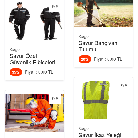
9.5
Kargo :
Savur Bahçıvan
Tulumu
Kargo :
Savur Özel
Fiyat : 0.00 TL
20%
Güvenlik Elbiseleri
Fiyat : 0.00 TL
35%
9.5
9.5
Kargo :
Savur İkaz Yeleği