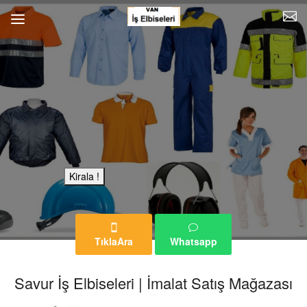
Bu Reklam Sayfası Kiralıktır.
Kirala !
TıklaAra
Whatsapp
Savur İş Elbiseleri | İmalat Satış Mağazası