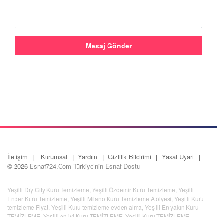
İletişim
Kurumsal
Yardım
Gizlilik Bildirimi
Yasal Uyarı
© 2026
Esnaf724.Com Türkiye’nin Esnaf Dostu
Yeşilli Dry City Kuru Temizleme
,
Yeşilli Özdemir Kuru Temizleme
,
Yeşilli
Ender Kuru Temizleme
,
Yeşilli Milano Kuru Temizleme Atölyesi
,
Yeşilli Kuru
temizleme Fiyat
,
Yeşilli Kuru temizleme evden alma
,
Yeşilli En yakın Kuru
TEMİZLEME
,
Yeşilli en iyi Kuru TEMİZLEME
,
Yeşilli Kuru TEMİZLEME