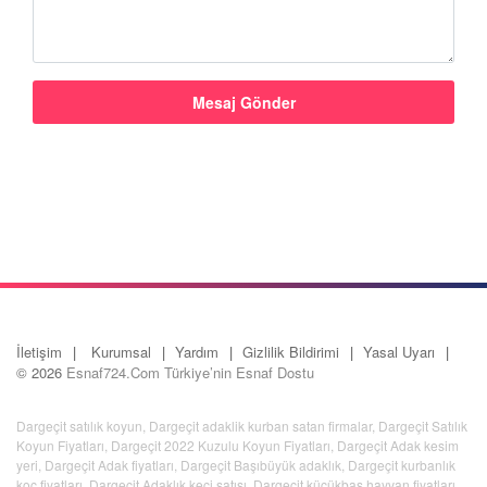
İletişim
Kurumsal
Yardım
Gizlilik Bildirimi
Yasal Uyarı
© 2026
Esnaf724.Com Türkiye’nin Esnaf Dostu
Dargeçit satılık koyun
,
Dargeçit adaklik kurban satan firmalar
,
Dargeçit Satılık
Koyun Fiyatları
,
Dargeçit 2022 Kuzulu Koyun Fiyatları
,
Dargeçit Adak kesim
yeri
,
Dargeçit Adak fiyatları
,
Dargeçit Başıbüyük adaklık
,
Dargeçit kurbanlık
koç fiyatları
,
Dargeçit Adaklık keçi satışı
,
Dargeçit küçükbaş hayvan fiyatları
,