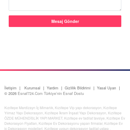
İletişim
Kurumsal
Yardım
Gizlilik Bildirimi
Yasal Uyarı
© 2026
Esnaf724.Com Türkiye’nin Esnaf Dostu
Kızıltepe Mardizayn İç Mimarlık
,
Kızıltepe Vip yapı dekorasyon
,
Kızıltepe
Yılmaz Yapı Dekorasyon
,
Kızıltepe İkram İnşaat Yapı Dekorasyon
,
Kızıltepe
ÖZDE MÜHENDİSLİK YAPI MARKET
,
Kızıltepe ev tadilat tavsiye
,
Kızıltepe Ev
Dekorasyon Fiyatları
,
Kızıltepe Ev Dekorasyonu yapan firmalar
,
Kızıltepe Ev
iç Dekorasyon modelleri
,
Kızıltepe uygun dekorasyon tadilat ustası
,