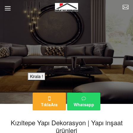
Bu Reklam Sayfası Kiralıktır.
Kirala !
TıklaAra
Whatsapp
Kızıltepe Yapı Dekorasyon | Yapı inşaat
ürünleri