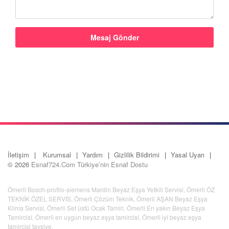
İletişim
Kurumsal
Yardım
Gizlilik Bildirimi
Yasal Uyarı
© 2026
Esnaf724.Com Türkiye’nin Esnaf Dostu
Ömerli Bosch-profilo-siemens Mardin Beyaz Eşya Yetkili Servisi
,
Ömerli ÖZ
TEKNİK ÖZEL SERVİS
,
Ömerli Çözüm Teknik
,
Ömerli AŞAN Beyaz Eşya
Klima Servisi
,
Ömerli Set üstü Ocak Tamiri
,
Ömerli En yakın Beyaz Eşya
Tamircisi
,
Ömerli en uygun beyaz eşya tamircisi
,
Ömerli iyi beyaz eşya
tamircisi tavsiye
,