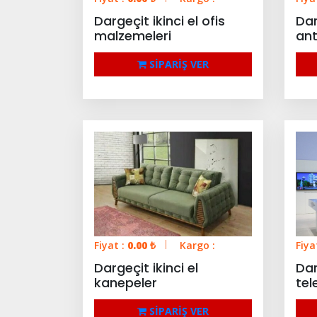
Dargeçit ikinci el ofis
Dar
malzemeleri
ant
SİPARİŞ VER
Fiyat :
0.00
₺
Kargo :
Fiya
Dargeçit ikinci el
Dar
kanepeler
tel
SİPARİŞ VER