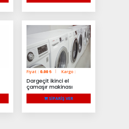
Fiyat :
0.00
₺
Kargo :
Dargeçit ikinci el
çamaşır makinası
SİPARİŞ VER