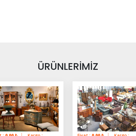
ÜRÜNLERİMİZ
t :
0.00
₺
Kargo :
Fiyat :
0.00
₺
Kargo :