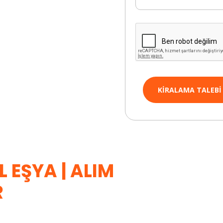
KIRALAMA TALEBI
L EŞYA | ALIM
R