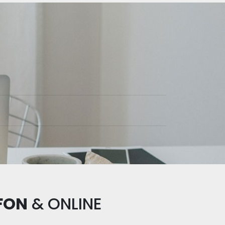
FON
&
ONLINE