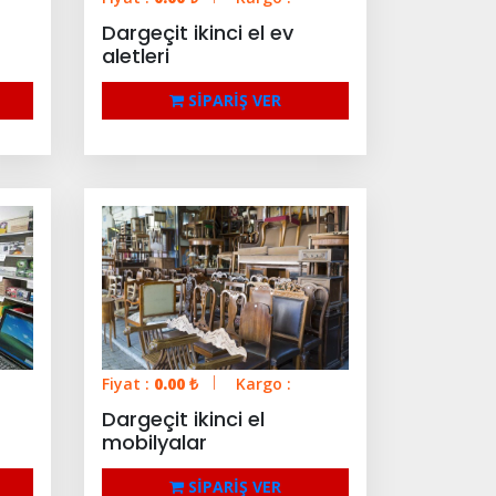
t
Dargeçit ikinci el ev
aletleri
SİPARİŞ VER
Fiyat :
0.00
₺
Kargo :
Dargeçit ikinci el
mobilyalar
SİPARİŞ VER