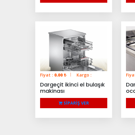
Fiyat :
0.00
₺
Kargo :
Fiya
Dargeçit ikinci el bulaşık
Darg
makinası
oc
SİPARİŞ VER