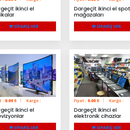
geçit ikinci el
Dargeçit ikinci el spo
ikalar
mağazaları
SİPARİŞ VER
SİPARİŞ VER
t :
0.00
₺
Kargo :
Fiyat :
0.00
₺
Kargo :
geçit ikinci el
Dargeçit ikinci el
evizyonlar
elektronik cihazlar
SİPARİŞ VER
SİPARİŞ VER