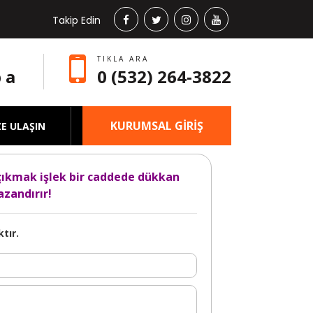
Takip Edin
TIKLA ARA
 a
0 (532) 264-3822
KURUMSAL GİRİŞ
ZE ULAŞIN
çıkmak işlek bir caddede dükkan
zandırır!
tır.