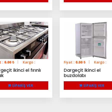
t :
0.00
₺
Kargo :
Fiyat :
0.00
₺
Kargo :
eçit ikinci el fırınlı
Dargeçit ikinci el
ak
buzdolabı
SİPARİŞ VER
SİPARİŞ VER