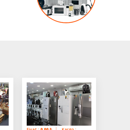
Fiyat :
0.00
₺
Kargo :