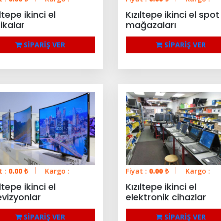
ıltepe ikinci el
Kızıltepe ikinci el spot
ikalar
mağazaları
SİPARİŞ VER
SİPARİŞ VER
t :
0.00
₺
Kargo :
Fiyat :
0.00
₺
Kargo :
ıltepe ikinci el
Kızıltepe ikinci el
evizyonlar
elektronik cihazlar
SİPARİŞ VER
SİPARİŞ VER