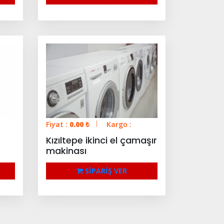
Fiyat :
0.00
₺
Kargo :
Kızıltepe ikinci el çamaşır
makinası
SİPARİŞ VER