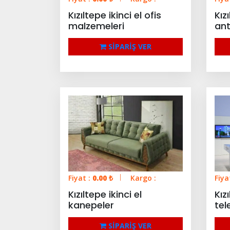
Kızıltepe ikinci el ofis
Kız
malzemeleri
ant
SİPARİŞ VER
Fiyat :
0.00
₺
Kargo :
Fiya
Kızıltepe ikinci el
Kız
kanepeler
tel
SİPARİŞ VER