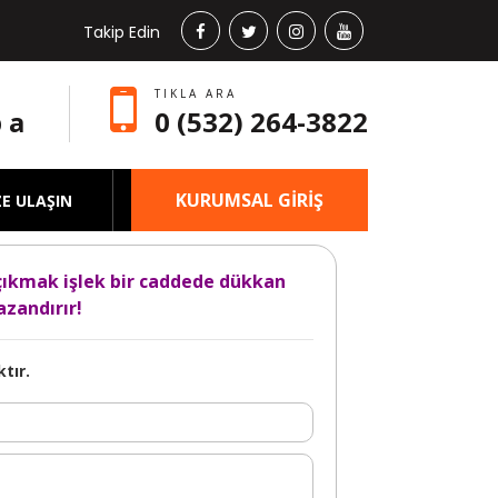
Takip Edin
TIKLA ARA
 a
0 (532) 264-3822
KURUMSAL GİRİŞ
ZE ULAŞIN
çıkmak işlek bir caddede dükkan
zandırır!
tır.