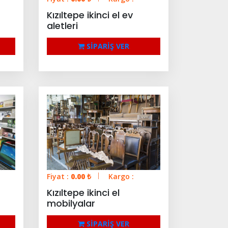
Kızıltepe ikinci el ev
aletleri
SİPARİŞ VER
Fiyat :
0.00
₺
Kargo :
Kızıltepe ikinci el
mobilyalar
SİPARİŞ VER