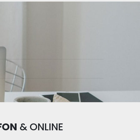
FON
&
ONLINE