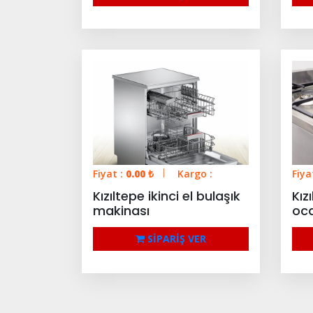
Fiyat :
0.00
₺
Kargo :
Fiya
Kızıltepe ikinci el bulaşık
Kızı
makinası
oc
SİPARİŞ VER