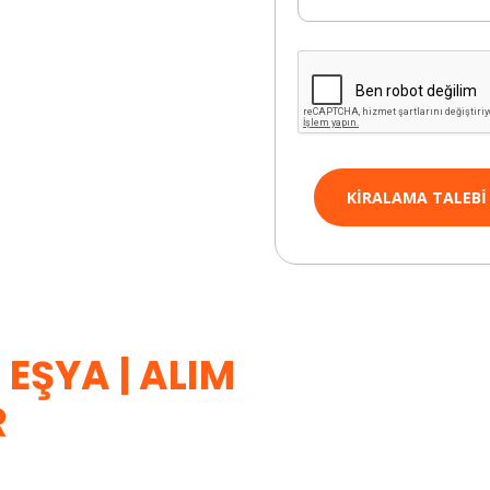
KIRALAMA TALEBI
L EŞYA | ALIM
R