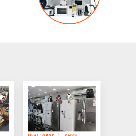
Fiyat :
0.00
₺
Kargo :