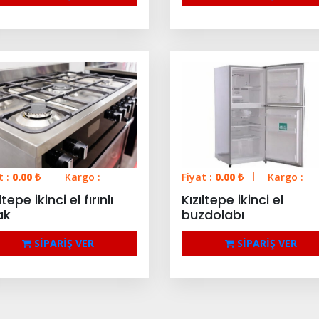
t :
0.00
₺
Kargo :
Fiyat :
0.00
₺
Kargo :
ltepe ikinci el fırınlı
Kızıltepe ikinci el
ak
buzdolabı
SİPARİŞ VER
SİPARİŞ VER