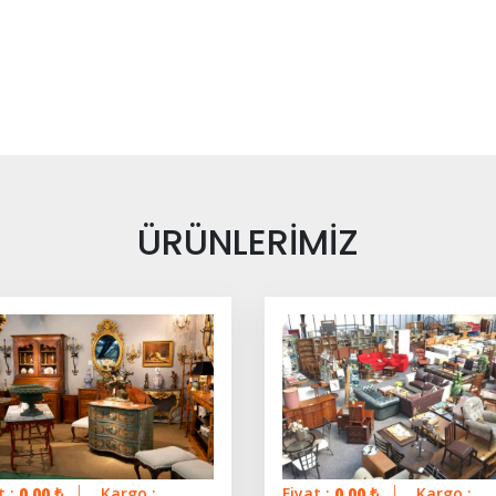
ÜRÜNLERİMİZ
t :
0.00
₺
Kargo :
Fiyat :
0.00
₺
Kargo :