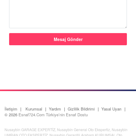
İletişim
Kurumsal
Yardım
Gizlilik Bildirimi
Yasal Uyarı
© 2026
Esnaf724.Com Türkiye’nin Esnaf Dostu
Nusaybin GARAGE EXPERTİZ
,
Nusaybin General Oto Ekspertiz
,
Nusaybin
UMRAN OTO EKSPERTİZ
,
Nusaybin Garantili Arabam KURUMSAL Oto