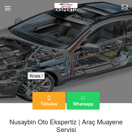
Bu Reklam Sayfası Kiralıktır.
Kirala !
TıklaAra
Whatsapp
Nusaybin Oto Ekspertiz | Araç Muayene
Servisi