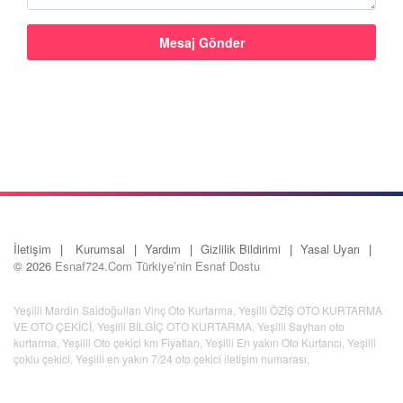
İletişim
Kurumsal
Yardım
Gizlilik Bildirimi
Yasal Uyarı
© 2026
Esnaf724.Com Türkiye’nin Esnaf Dostu
Yeşilli Mardin Saidoğulları Vinç Oto Kurtarma
,
Yeşilli ÖZİŞ OTO KURTARMA
VE OTO ÇEKİCİ
,
Yeşilli BİLGİÇ OTO KURTARMA
,
Yeşilli Sayhan oto
kurtarma
,
Yeşilli Oto çekici km Fiyatları
,
Yeşilli En yakın Oto Kurtarıcı
,
Yeşilli
çoklu çekici
,
Yeşilli en yakın 7/24 oto çekici iletişim numarası
,