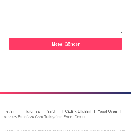
İletişim
Kurumsal
Yardım
Gizlilik Bildirimi
Yasal Uyarı
© 2026
Esnaf724.Com Türkiye’nin Esnaf Dostu
Yeşilli Ev Cam silme şirketleri
,
Yeşilli Dış Cephe Cam Temizliği fiyatları
,
Yeşilli